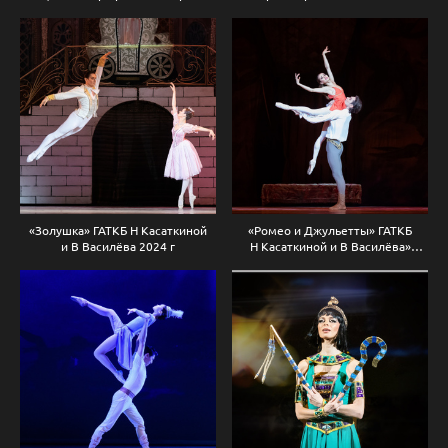
Цвирко) 2023 г
Е.Первушина, Премьер Большого
Театра Игорь Цвирко
«Золушка» ГАТКБ Н Касаткиной
«Ромео и Джульетты» ГАТКБ
и В Василёва 2024 г
Н Касаткиной и В Василёва»
2025 г