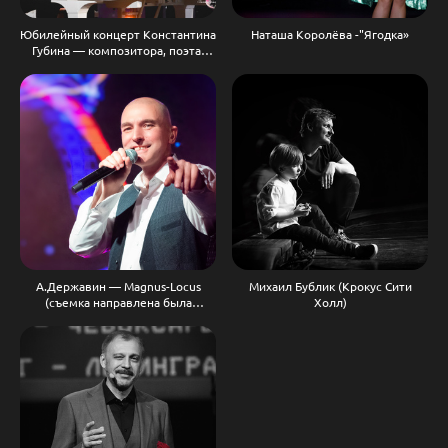
Юбилейный концерт Константина
Наташа Королёва -"Ягодка»
Губина — композитора, поэта-
песенника
А.Державин — Magnus-Locus
Михаил Бублик (Крокус Сити
(съемка направлена была
Холл)
на поиск афиши)